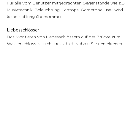
Für alle vom Benutzer mitgebrachten Gegenstände wie z.B.
Musiktechnik, Beleuchtung, Laptops, Garderobe, usw. wird
keine Haftung übernommen.
Liebesschlösser
Das Montieren von Liebesschlössern auf der Brücke zum
Wasserschloss ist nicht gestattet. Nutzen Sie den eigenen
Hochzeitsbaum, um Ihren Hochzeitstag mit einem
Liebesschloss zu verewigen.
Nutzungszeitraum / Witterung
Der Innenhof des Wasserschlosses ist nicht beheizbar. Die
Verwendung von gas- oder ölbetriebenen Heizgeräten ist
strengstens untersagt. Daher empfiehlt sich ein
Nutzungszeitraum von Anfang Mai bis Ende September.
Der Innenhof ist teilüberdacht; bei
Starkregen
kann es
jedoch zu Beeinträchtigungen kommen.
Die Nutzungsdauer des Innenhofes ist jeweils von 11 Uhr am
Tag der Feierlichkeiten bis 4 Uhr früh am darauffolgenden
Tag.